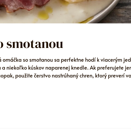
o smotanou
 omáčka so smotanou sa perfektne hodí k viacerým je
a niekoľko kúskov naparenej knedle. Ak preferujete je
opak, použite čerstvo nastrúhaný chren, ktorý preverí v