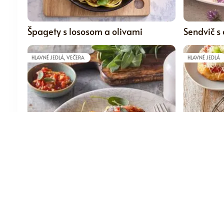
5
Špagety s lososom a olivami
Sendvič s
HLAVNÉ JEDLÁ, VEČERA
HLAVNÉ JEDLÁ
4.5
Zapečený hermelín s hranolkami
Tradičné