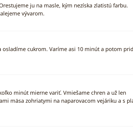
restujeme ju na masle, kým nezíska zlatistú farbu.
zalejeme vývarom.
 a osladíme cukrom. Varíme asi 10 minút a potom pr
oľko minút mierne variť. Vmiešame chren a už len
ami mäsa zohriatymi na naparovacom vejáriku a s pl