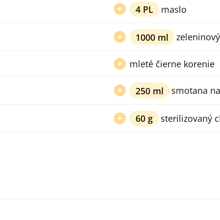
4
PL
maslo
1000
ml
zeleninový
mleté čierne korenie
250
ml
smotana na
60
g
sterilizovaný 