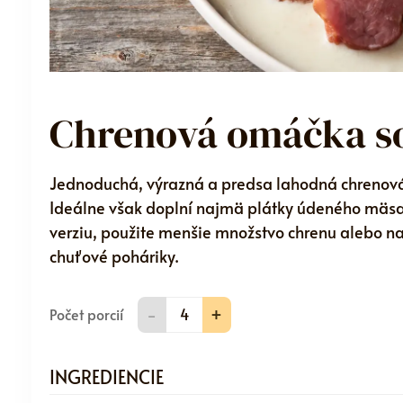
Chrenová omáčka s
Jednoduchá, výrazná a predsa lahodná chrenová
Ideálne však doplní najmä plátky údeného mäsa 
verziu, použite menšie množstvo chrenu alebo na
chuťové poháriky.
-
+
Počet porcií
INGREDIENCIE