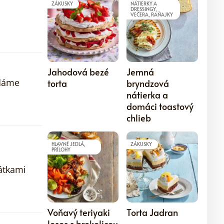
ZÁKUSKY
NÁTIERKY A
DRESSINGY,
VEČERA, RAŇAJKY
5
5
Jahodová bezé
Jemná
idáme
torta
bryndzová
nátierka a
domáci toastový
chlieb
HLAVNÉ JEDLÁ,
ZÁKUSKY
PRÍLOHY
átkami
5
5
Voňavý teriyaki
Torta Jadran
losos s brokolicou