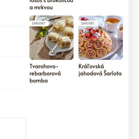
a mrkvou
ZÁKUSKY
ZÁKUSKY
5
5
Tvarohovo-
Kráľovská
rebarborová
jahodová Šarlota
bomba