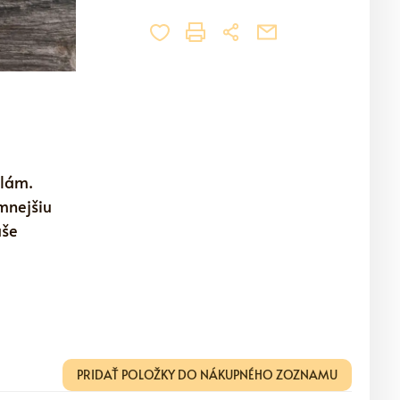
dlám.
mnejšiu
aše
PRIDAŤ POLOŽKY DO NÁKUPNÉHO ZOZNAMU