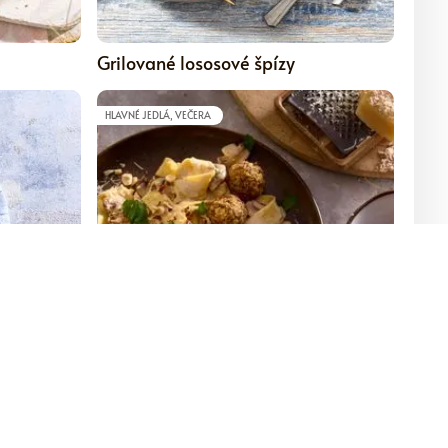
5
5
Grilované lososové špízy
HLAVNÉ JEDLÁ, VEČERA
5
5
morčacím
Cestoviny so šošovicovými
guľôčkami