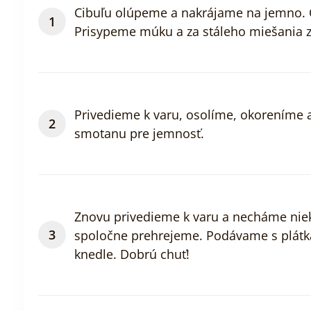
Cibuľu olúpeme a nakrájame na jemno. O
Prisypeme múku a za stáleho miešania 
Privedieme k varu, osolíme, okoreníme
smotanu pre jemnosť.
Znovu privedieme k varu a necháme niek
spoločne prehrejeme. Podávame s plátk
knedle. Dobrú chuť!