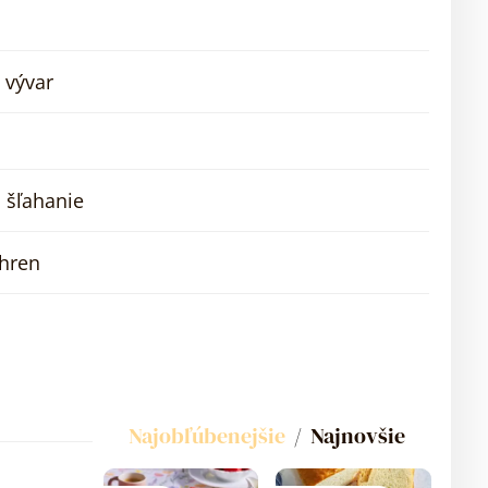
 vývar
 šľahanie
chren
Najobľúbenejšie
Najnovšie