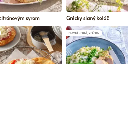
5
 citrónovým syrom
Grécky slaný koláč
HLAVNÉ JEDLÁ, VEČERA
0
 domáce langoše
Pórovo-hráškové rizoto s 
mäsom