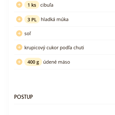
1
ks
cibuľa
3
PL
hladká múka
soľ
krupicový cukor podľa chuti
400
g
údené mäso
POSTUP