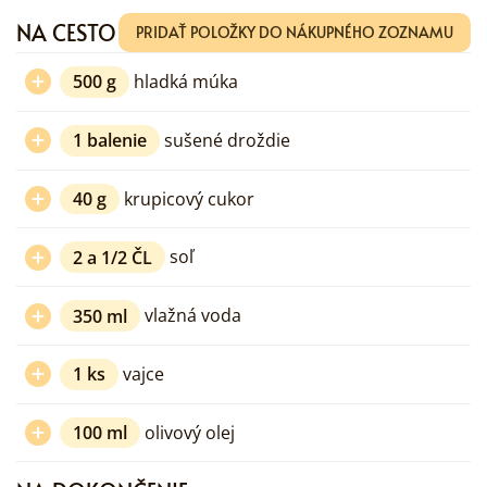
NA CESTO
PRIDAŤ POLOŽKY DO NÁKUPNÉHO ZOZNAMU
500
g
hladká múka
1
balenie
sušené droždie
40
g
krupicový cukor
2 a 1/2
ČL
soľ
350
ml
vlažná voda
1
ks
vajce
100
ml
olivový olej