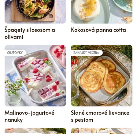
5
Špagety s lososom a
Kokosová panna cotta
olivami
CHUŤOVKY
RAŇAJKY, VEČERA
5
Malinovo-jogurtové
Slané cmarové lievance
nanuky
s pestom
HLAVNÉ JEDLÁ, VEČERA
HLAVNÉ JEDLÁ, VEČERA