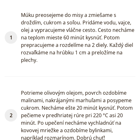
Múku preosejeme do misy a zmiešame s
droždím, cukrom a soľou. Pridáme vodu, vajce,
olej a vypracujeme vláčne cesto. Cesto necháme
na teplom mieste 60 minút kysnúť. Potom
prepracujeme a rozdelíme na 2 diely. Každý diel
rozvaľkáme na hrúbku 1 cm a preložíme na
plechy.
Potrieme olivovým olejom, povrch ozdobíme
malinami, nakrájanými marhuľami a posypeme
cukrom. Necháme ešte 20 minút kysnúť. Potom
pečieme v predhriatej rúre pri 220 °C asi 20
minút. Po upečení necháme vychladnúť na
kovovej mriežke a ozdobíme bylinkami,
napríklad rozmarínom. Dobrú chuť!