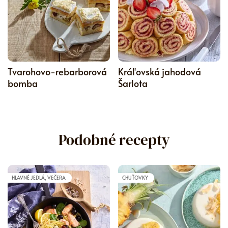
5
Tvarohovo-rebarborová
Kráľovská jahodová
bomba
Šarlota
Podobné recepty
HLAVNÉ JEDLÁ, VEČERA
CHUŤOVKY