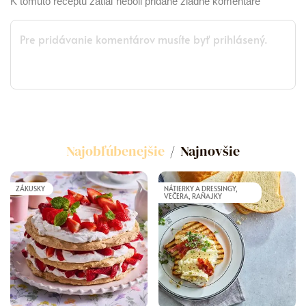
K tomuto receptu zatiaľ neboli pridané žiadne komentáre
Najobľúbenejšie
Najnovšie
ZÁKUSKY
NÁTIERKY A DRESSINGY,
VEČERA, RAŇAJKY
5