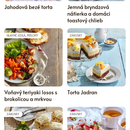
Jahodová bezé torta
Jemná bryndzová
nátierka a domáci
toastový chlieb
HLAVNÉ JEDLÁ, PRÍLOHY
ZÁKUSKY
5
Voňavý teriyaki losos s
Torta Jadran
brokolicou a mrkvou
ZÁKUSKY
ZÁKUSKY