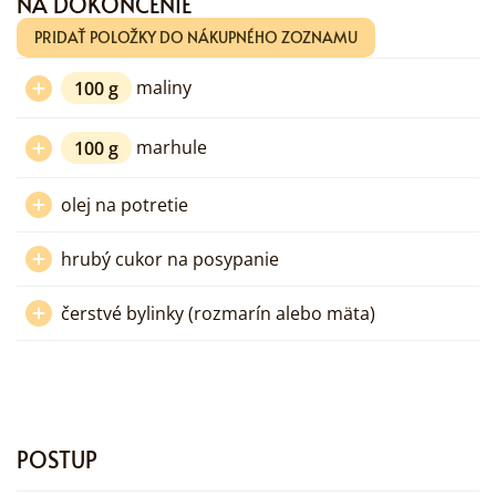
NA DOKONČENIE
PRIDAŤ POLOŽKY DO NÁKUPNÉHO ZOZNAMU
100
g
maliny
100
g
marhule
olej na potretie
hrubý cukor na posypanie
čerstvé bylinky (rozmarín alebo mäta)
POSTUP