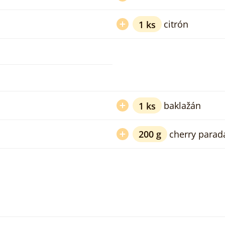
1
ks
citrón
1
ks
baklažán
200
g
cherry parad