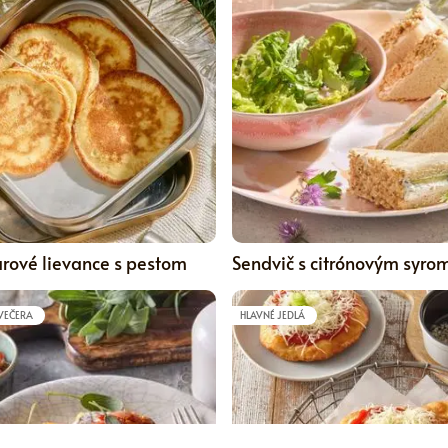
0
rové lievance s pestom
Sendvič s citrónovým syro
 VEČERA
HLAVNÉ JEDLÁ