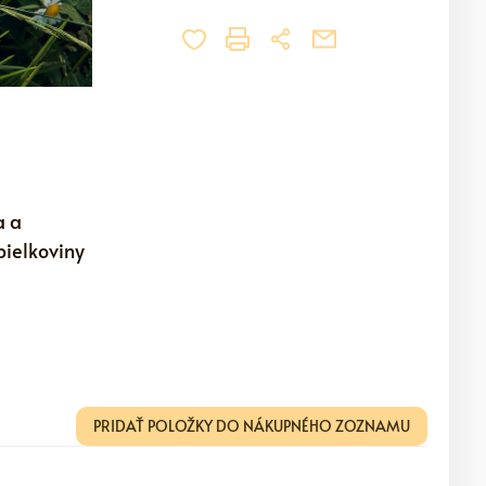
a a
bielkoviny
PRIDAŤ POLOŽKY DO NÁKUPNÉHO ZOZNAMU