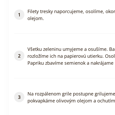
Filety tresky naporcujeme, osolíme, ok
olejom.
Všetku zeleninu umyjeme a osušíme. Bak
rozložíme ich na papierovú utierku. Os
Papriku zbavíme semienok a nakrájame n
Na rozpálenom grile postupne grilujeme 
pokvapkáme olivovým olejom a ochutím