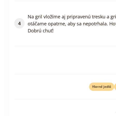
Na gril vložíme aj pripravenú tresku a gr
otáčame opatrne, aby sa nepotrhala. Hot
Dobrú chuť!
Hlavné jedlá