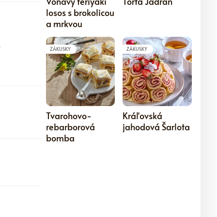
Voňavý teriyaki
Torta Jadran
losos s brokolicou
a mrkvou
.
ZÁKUSKY
ZÁKUSKY
5
5
Tvarohovo-
Kráľovská
rebarborová
jahodová Šarlota
bomba