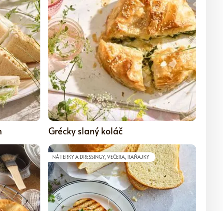
5
5
m
Grécky slaný koláč
NÁTIERKY A DRESSINGY, VEČERA, RAŇAJKY