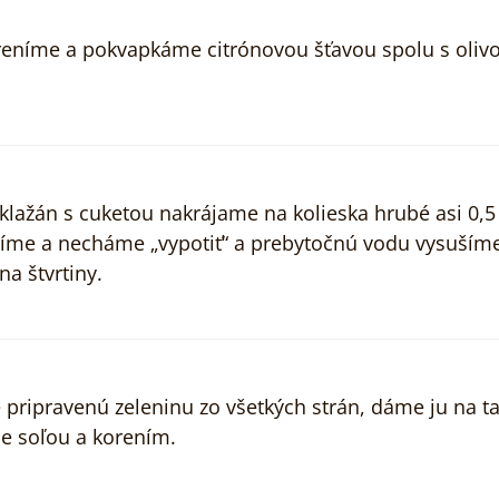
oreníme a pokvapkáme citrónovou šťavou spolu s oli
lažán s cuketou nakrájame na kolieska hrubé asi 0,5
olíme a necháme „vypotiť“ a prebytočnú vodu vysušíme
a štvrtiny.
pripravenú zeleninu zo všetkých strán, dáme ju na ta
e soľou a korením.