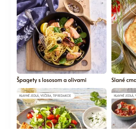
5
Špagety s lososom a olivami
Slané cma
HLAVNÉ JEDLÁ, VEČERA, TIP REDAKCIE
HLAVNÉ JEDLÁ,