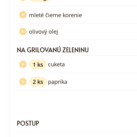
mleté čierne korenie
olivový olej
NA GRILOVANÚ ZELENINU
1
ks
cuketa
2
ks
paprika
POSTUP