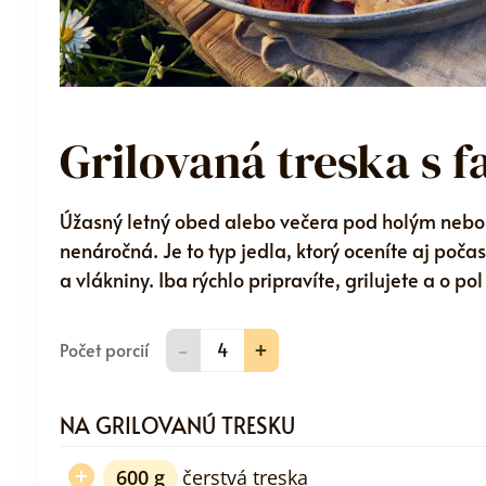
Grilovaná treska s 
Úžasný letný obed alebo večera pod holým nebom.
nenáročná. Je to typ jedla, ktorý oceníte aj počas
a vlákniny. Iba rýchlo pripravíte, grilujete a o po
-
+
Počet porcií
NA GRILOVANÚ TRESKU
600
g
čerstvá treska