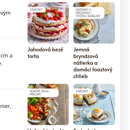
ZÁKUSKY
NÁTIERKY A
vovým
DRESSINGY,
VEČERA, RAŇAJKY
5
5
Jahodová bezé
Jemná
 cm a
torta
bryndzová
nátierka a
.
domáci toastový
chlieb
HLAVNÉ JEDLÁ,
ZÁKUSKY
PRÍLOHY
nier,
5
5