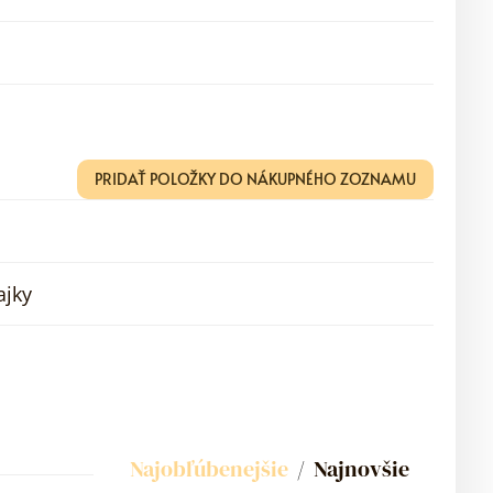
PRIDAŤ POLOŽKY DO NÁKUPNÉHO ZOZNAMU
ajky
Najobľúbenejšie
Najnovšie