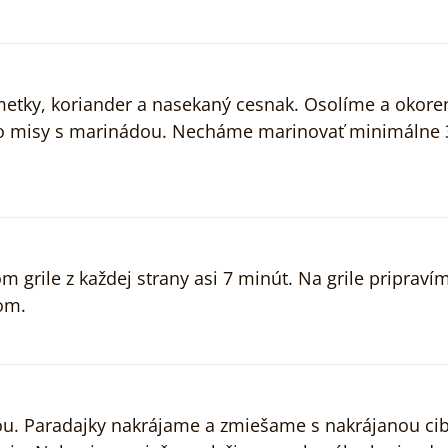
imetky, koriander a nasekaný cesnak. Osolíme a okore
do misy s marinádou. Necháme marinovať minimálne 
grile z každej strany asi 7 minút. Na grile pripravím
om.
u. Paradajky nakrájame a zmiešame s nakrájanou cib