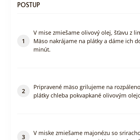
POSTUP
V mise zmiešame olivový olej, šťavu z l
Mäso nakrájame na plátky a dáme ich 
minút.
Pripravené mäso grilujeme na rozpálenom 
plátky chleba pokvapkané olivovým olej
V miske zmiešame majonézu so sriracho