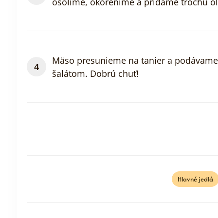
osolíme, okoreníme a pridáme trochu ol
Mäso presunieme na tanier a podávame
šalátom. Dobrú chuť!
Hlavné jedlá