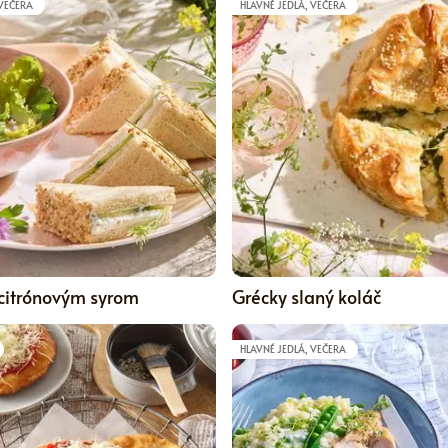
 VEČERA
HLAVNÉ JEDLÁ, VEČERA
5
 citrónovým syrom
Grécky slaný koláč
HLAVNÉ JEDLÁ, VEČERA