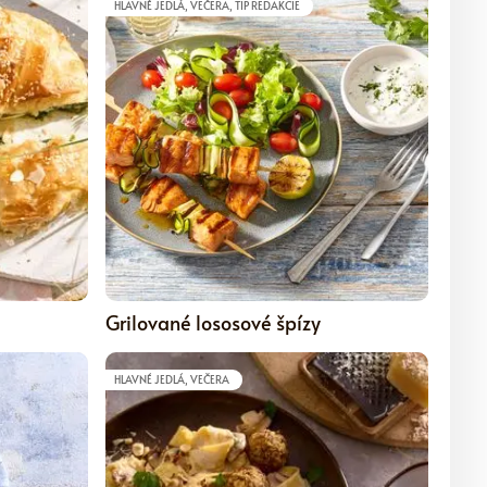
HLAVNÉ JEDLÁ, VEČERA, TIP REDAKCIE
5
5
Grilované lososové špízy
HLAVNÉ JEDLÁ, VEČERA