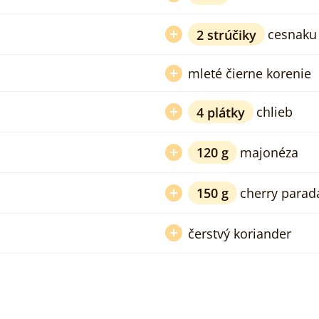
2
strúčiky
cesnaku
mleté čierne korenie
4
plátky
chlieb
120
g
majonéza
150
g
cherry parad
čerstvý koriander