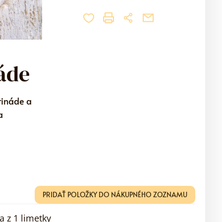
áde
rináde a
a
PRIDAŤ POLOŽKY DO NÁKUPNÉHO ZOZNAMU
a z 1 limetky