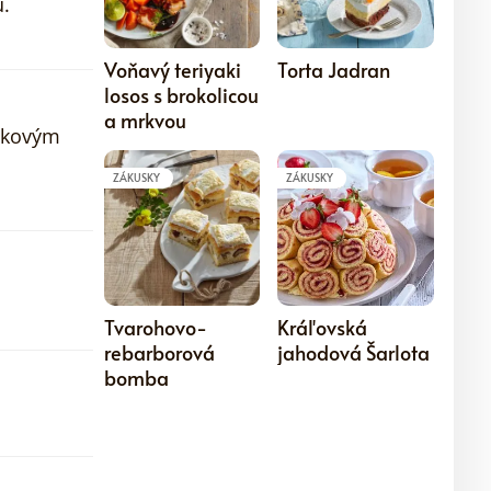
.
5
5
Voňavý teriyaki
Torta Jadran
losos s brokolicou
a mrkvou
jkovým
ZÁKUSKY
ZÁKUSKY
5
5
Tvarohovo-
Kráľovská
rebarborová
jahodová Šarlota
bomba