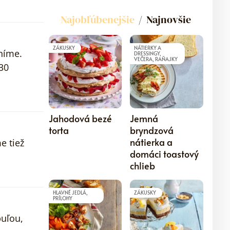
Najobľúbenejšie
Najnovšie
ZÁKUSKY
NÁTIERKY A
níme.
DRESSINGY,
VEČERA, RAŇAJKY
30
5
5
Jahodová bezé
Jemná
torta
bryndzová
nátierka a
e tiež
domáci toastový
chlieb
HLAVNÉ JEDLÁ,
ZÁKUSKY
PRÍLOHY
uľou,