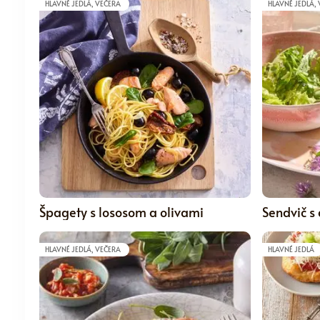
HLAVNÉ JEDLÁ, VEČERA
HLAVNÉ JEDLÁ,
5
Špagety s lososom a olivami
Sendvič s
HLAVNÉ JEDLÁ, VEČERA
HLAVNÉ JEDLÁ