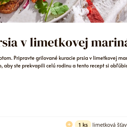
rsia v limetkovej marin
ptom. Pripravte grilované kuracie prsia v limetkovej ma
 aby ste prekvapili celú rodinu a tento recept si obľúbi
1
ks
limetková šťav