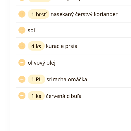
1
hrsť
nasekaný čerstvý koriander
soľ
4
ks
kuracie prsia
olivový olej
1
PL
sriracha omáčka
1
ks
červená cibuľa