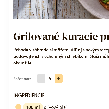
Grilované kuracie p
Pohodu v záhrade si môžete užiť aj s novým rece
podávajte ich s ochuteným chlebíkom. Stačí málo,
okamžite.
-
+
Počet porcií
INGREDIENCIE
100
ml
olivový olej