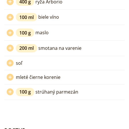
400
g
ryža Arborio
100
ml
biele víno
100
g
maslo
200
ml
smotana na varenie
soľ
mleté čierne korenie
100
g
strúhaný parmezán