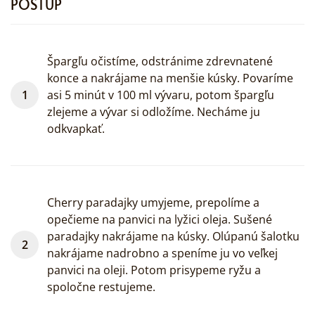
POSTUP
Špargľu očistíme, odstránime zdrevnatené
konce a nakrájame na menšie kúsky. Povaríme
asi 5 minút v 100 ml vývaru, potom špargľu
zlejeme a vývar si odložíme. Necháme ju
odkvapkať.
Cherry paradajky umyjeme, prepolíme a
opečieme na panvici na lyžici oleja. Sušené
paradajky nakrájame na kúsky. Olúpanú šalotku
nakrájame nadrobno a speníme ju vo veľkej
panvici na oleji. Potom prisypeme ryžu a
spoločne restujeme.