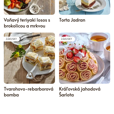
5
Voňavý teriyaki losos s
Torta Jadran
brokolicou a mrkvou
ZÁKUSKY
ZÁKUSKY
5
Tvarohovo-rebarborová
Kráľovská jahodová
bomba
Šarlota