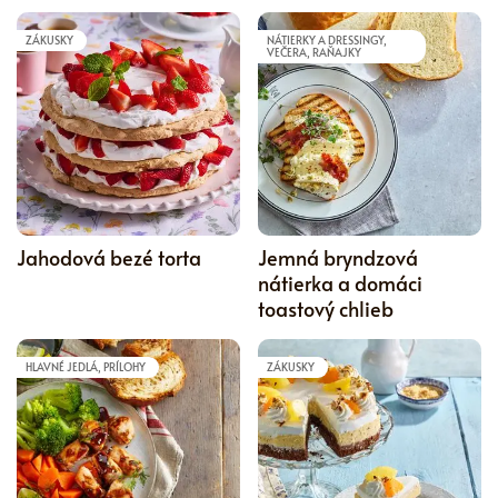
ZÁKUSKY
NÁTIERKY A DRESSINGY,
VEČERA, RAŇAJKY
5
Jahodová bezé torta
Jemná bryndzová
nátierka a domáci
toastový chlieb
HLAVNÉ JEDLÁ, PRÍLOHY
ZÁKUSKY