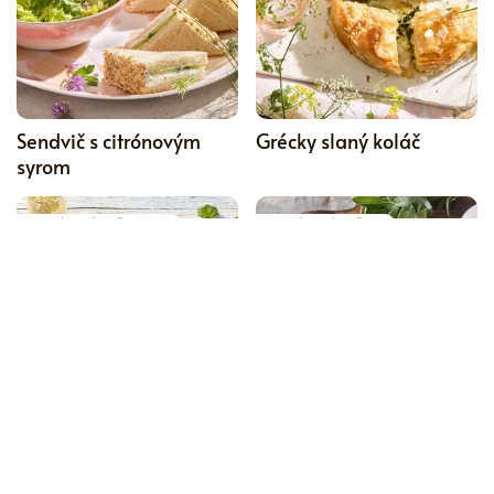
5
Sendvič s citrónovým
Grécky slaný koláč
syrom
HLAVNÉ JEDLÁ, VEČERA, TIP
HLAVNÉ JEDLÁ, VEČERA
REDAKCIE
5
Grilované lososové špízy
Zapečený hermelín s
hranolkami