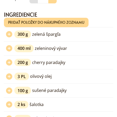
INGREDIENCIE
PRIDAŤ POLOŽKY DO NÁKUPNÉHO ZOZNAMU
300
g
zelená špargľa
400
ml
zeleninový vývar
200
g
cherry paradajky
3
PL
olivový olej
100
g
sušené paradajky
2
ks
šalotka