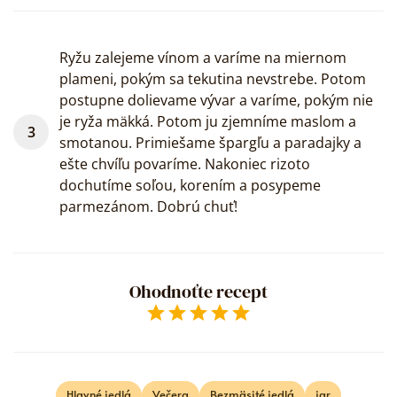
Ryžu zalejeme vínom a varíme na miernom
plameni, pokým sa tekutina nevstrebe. Potom
postupne dolievame vývar a varíme, pokým nie
je ryža mäkká. Potom ju zjemníme maslom a
smotanou. Primiešame špargľu a paradajky a
ešte chvíľu povaríme. Nakoniec rizoto
dochutíme soľou, korením a posypeme
parmezánom. Dobrú chuť!
Ohodnoťte recept
Empty
0.25 Stars
0.5 Stars
0.75 Stars
1 Star
1.25 Stars
1.5 Stars
1.75 Stars
2 Stars
2.25 Stars
2.5 Stars
2.75 Stars
3 Stars
3.25 Stars
3.5 Stars
3.75 Stars
4 Stars
4.25 Stars
4.5 Stars
4.75 Stars
5 Stars
Hlavné jedlá
Večera
Bezmäsité jedlá
jar