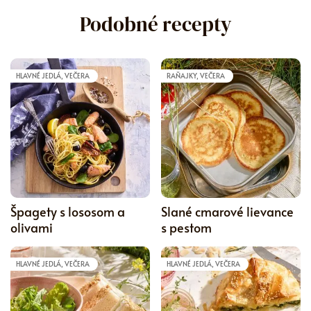
Podobné recepty
HLAVNÉ JEDLÁ, VEČERA
RAŇAJKY, VEČERA
5
Špagety s lososom a
Slané cmarové lievance
olivami
s pestom
HLAVNÉ JEDLÁ, VEČERA
HLAVNÉ JEDLÁ, VEČERA