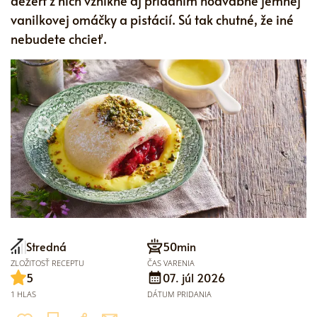
dezert z nich vznikne aj pridaním hodvábne jemnej
vanilkovej omáčky a pistácií. Sú tak chutné, že iné
nebudete chcieť.
Stredná
50min
ZLOŽITOSŤ RECEPTU
ČAS VARENIA
5
07. júl 2026
1 HLAS
DÁTUM PRIDANIA