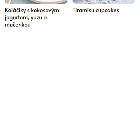
Koláčiky s kokosovým
Tiramisu cupcakes
jogurtom, yuzu a
mučenkou
CHUŤOVKY, TIP REDAKCIE
CHUŤOVKY
0
Hranaté lístkové koláčiky
Veľkonočné maslové
s jahodami a čerstvým
sušienky
syrom
CHUŤOVKY, VEČERA,
ZÁKUSKY, CHUŤOVKY
PRÍLOHY