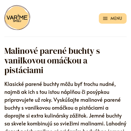
MENU
Malinové parené buchty s
vanilkovou omáčkou a
pistáciami
Klasické parené buchty môžu byť trochu nudné,
najmä ak ich s tou istou náplňou či posýpkou
pripravujete už roky. Vyskúšajte malinové parené
buchty s vanilkovou omáčkou a pistáciami a
doprajte si extra kulinársky zážitok. Jemné buchty
sa skvele kombinujú so sviežimi malinami. Lahodný