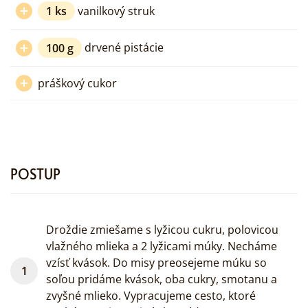
1
ks
vanilkový struk
100
g
drvené pistácie
práškový cukor
POSTUP
Droždie zmiešame s lyžicou cukru, polovicou
vlažného mlieka a 2 lyžicami múky. Necháme
vzísť kvások. Do misy preosejeme múku so
soľou pridáme kvások, oba cukry, smotanu a
zvyšné mlieko. Vypracujeme cesto, ktoré