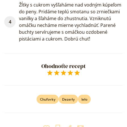
Žĺtky s cukrom vyšľaháme nad vodným kúpeľom
do peny. Pridáme teplú smotanu so zrniečkami
vanilky a šľaháme do zhustnutia. Vzniknutú
omáčku necháme mierne vychladnúť. Parené
buchty servírujeme s omáčkou ozdobené
pistáciami a cukrom. Dobrú chuť!
Ohodnoťte recept
Empty
0.25 Stars
0.5 Stars
0.75 Stars
1 Star
1.25 Stars
1.5 Stars
1.75 Stars
2 Stars
2.25 Stars
2.5 Stars
2.75 Stars
3 Stars
3.25 Stars
3.5 Stars
3.75 Stars
4 Stars
4.25 Stars
4.5 Stars
4.75 Stars
5 Stars
Chuťovky
Dezerty
leto