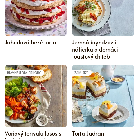
5
Jahodová bezé torta
Jemná bryndzová
nátierka a domáci
toastový chlieb
HLAVNÉ JEDLÁ, PRÍLOHY
ZÁKUSKY
5
Voňavý teriyaki losos s
Torta Jadran