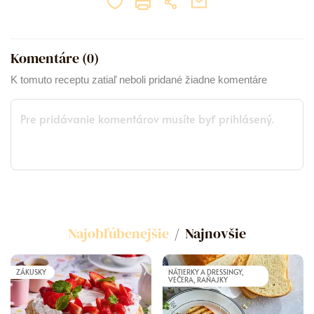
Komentáre (
0
)
K tomuto receptu zatiaľ neboli pridané žiadne komentáre
Najobľúbenejšie
Najnovšie
ZÁKUSKY
NÁTIERKY A DRESSINGY,
VEČERA, RAŇAJKY