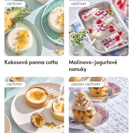
CHUŤOVKY
CHUŤOVKY
5
Kokosová panna cotta
Malinovo-jogurtové
nanuky
CHUŤOVKY
ZÁKUSKY, CHUŤOVKY
4.5