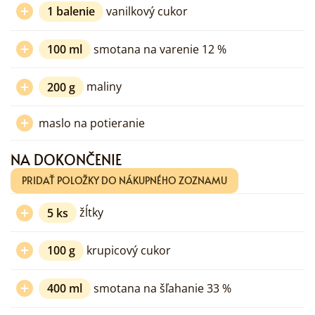
1
balenie
vanilkový cukor
100
ml
smotana na varenie 12 %
200
g
maliny
maslo na potieranie
NA DOKONČENIE
PRIDAŤ POLOŽKY DO NÁKUPNÉHO ZOZNAMU
5
ks
žĺtky
100
g
krupicový cukor
400
ml
smotana na šľahanie 33 %