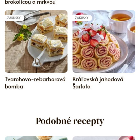
brokolicou a mrkvou
ZÁKUSKY
ZÁKUSKY
5
Tvarohovo-rebarborová
Kráľovská jahodová
bomba
Šarlota
Podobné recepty