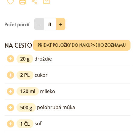
-
+
Počet porcií
NA CESTO
PRIDAŤ POLOŽKY DO NÁKUPNÉHO ZOZNAMU
20
g
droždie
2
PL
cukor
120
ml
mlieko
500
g
polohrubá múka
1
ČL
soľ