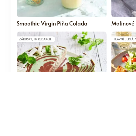
5
Smoothie Virgin Piňa Colada
Malinové c
ZÁKUSKY, TIP REDAKCIE
HLAVNÉ JEDLÁ, 
5
Mätový zebrovaný cheesecake
Grilované