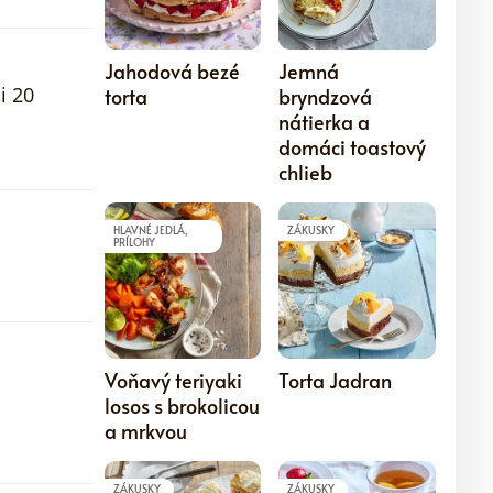
5
5
Jahodová bezé
Jemná
i 20
torta
bryndzová
nátierka a
domáci toastový
chlieb
HLAVNÉ JEDLÁ,
ZÁKUSKY
PRÍLOHY
5
5
Voňavý teriyaki
Torta Jadran
losos s brokolicou
a mrkvou
ZÁKUSKY
ZÁKUSKY