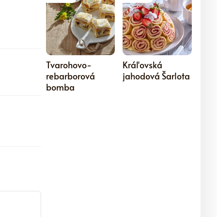
5
5
Tvarohovo-
Kráľovská
rebarborová
jahodová Šarlota
bomba