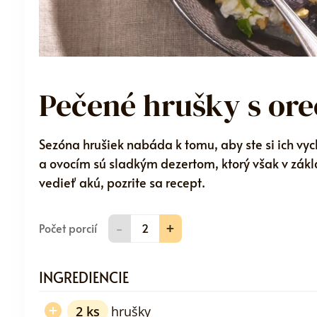
Pečené hrušky s or
Sezóna hrušiek nabáda k tomu, aby ste si ich vy
a ovocím sú sladkým dezertom, ktorý však v zák
vedieť akú, pozrite sa recept.
-
+
Počet porcií
INGREDIENCIE
2
ks
hrušky