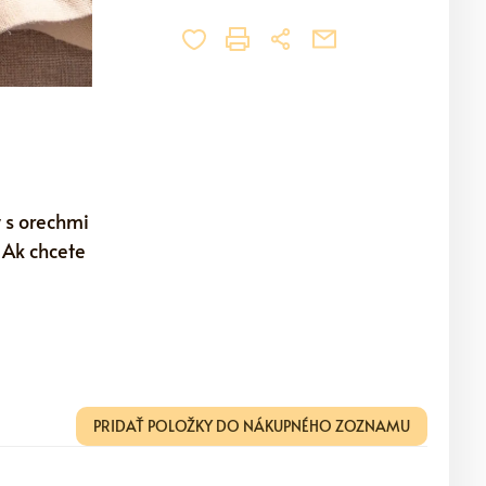
 s orechmi
 Ak chcete
PRIDAŤ POLOŽKY DO NÁKUPNÉHO ZOZNAMU