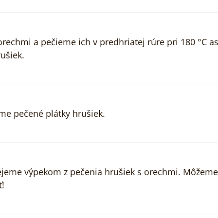
chmi a pečieme ich v predhriatej rúre pri 180 °C as
ušiek.
íme pečené plátky hrušiek.
lejeme výpekom z pečenia hrušiek s orechmi. Môžeme
!