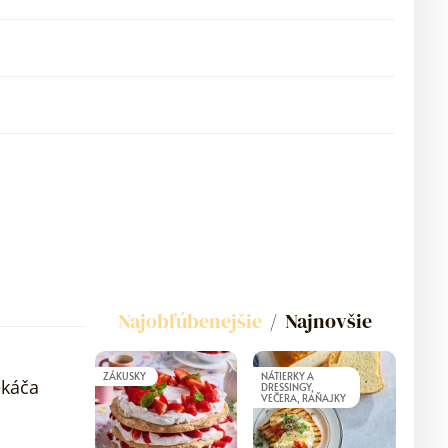
Najobľúbenejšie
Najnovšie
ZÁKUSKY
NÁTIERKY A
ekáča
DRESSINGY,
VEČERA, RAŇAJKY