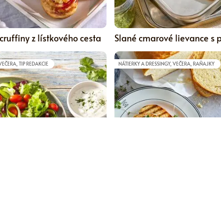
0
ruffiny z lístkového cesta
Slané cmarové lievance s
VEČERA, TIP REDAKCIE
NÁTIERKY A DRESSINGY, VEČERA, RAŇAJKY
5
 lososové špízy
Jemná bryndzová nátierka
toastový chlieb