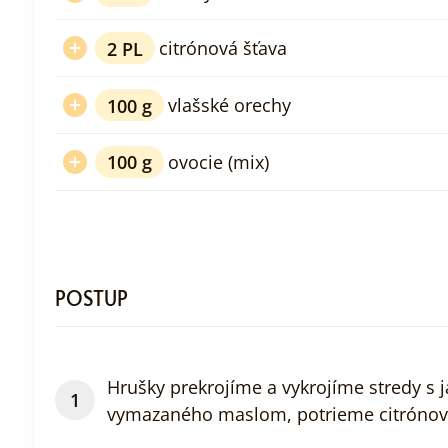
2
PL
citrónová šťava
100
g
vlašské orechy
100
g
ovocie (mix)
POSTUP
Hrušky prekrojíme a vykrojíme stredy s 
vymazaného maslom, potrieme citróno