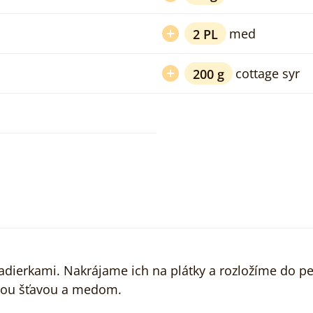
2
PL
med
200
g
cottage syr
jadierkami. Nakrájame ich na plátky a rozložíme do p
vou šťavou a medom.