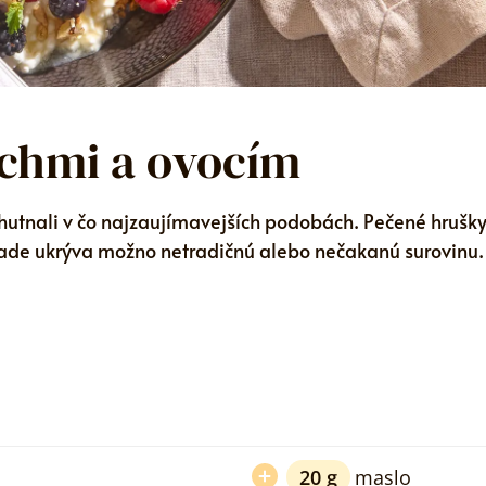
echmi a ovocím
chutnali v čo najzaujímavejších podobách. Pečené hrušky
lade ukrýva možno netradičnú alebo nečakanú surovinu.
20
g
maslo