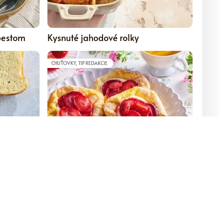
0
4.75
 pestom
Kysnuté jahodové rolky
CHUŤOVKY, TIP REDAKCIE
5
0
 a domáci
Hranaté lístkové koláčiky s jahodami
a čerstvým syrom