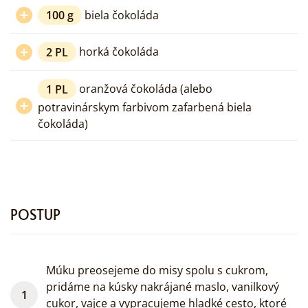
100
g
biela čokoláda
2
PL
horká čokoláda
1
PL
oranžová čokoláda (alebo
potravinárskym farbivom zafarbená biela
čokoláda)
POSTUP
Múku preosejeme do misy spolu s cukrom,
pridáme na kúsky nakrájané maslo, vanilkový
cukor, vajce a vypracujeme hladké cesto, ktoré