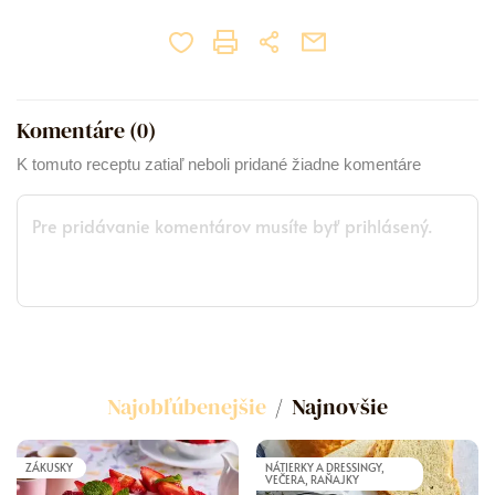
Komentáre (
0
)
K tomuto receptu zatiaľ neboli pridané žiadne komentáre
Najobľúbenejšie
Najnovšie
ZÁKUSKY
NÁTIERKY A DRESSINGY,
VEČERA, RAŇAJKY