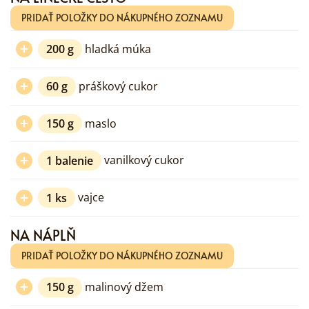
PRIDAŤ POLOŽKY DO NÁKUPNÉHO ZOZNAMU
200
g
hladká múka
60
g
práškový cukor
150
g
maslo
1
balenie
vanilkový cukor
1
ks
vajce
NA NÁPLŇ
PRIDAŤ POLOŽKY DO NÁKUPNÉHO ZOZNAMU
150
g
malinový džem