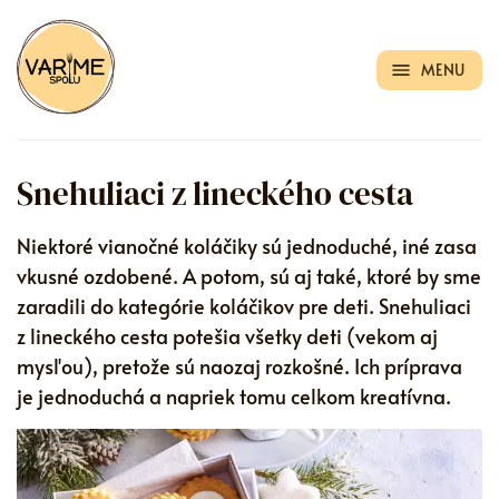
MENU
Snehuliaci z lineckého cesta
Niektoré vianočné koláčiky sú jednoduché, iné zasa
vkusné ozdobené. A potom, sú aj také, ktoré by sme
zaradili do kategórie koláčikov pre deti. Snehuliaci
z lineckého cesta potešia všetky deti (vekom aj
mysľou), pretože sú naozaj rozkošné. Ich príprava
je jednoduchá a napriek tomu celkom kreatívna.