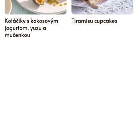
4.5
Koláčiky s kokosovým
Tiramisu cupcakes
jogurtom, yuzu a
mučenkou
CHUŤOVKY, TIP REDAKCIE
CHUŤOVKY
0
Hranaté lístkové koláčiky
Veľkonočné maslové
s jahodami a čerstvým
sušienky
syrom