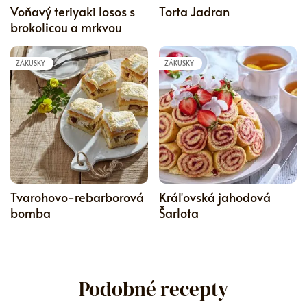
Voňavý teriyaki losos s
Torta Jadran
brokolicou a mrkvou
ZÁKUSKY
ZÁKUSKY
5
Tvarohovo-rebarborová
Kráľovská jahodová
bomba
Šarlota
Podobné recepty