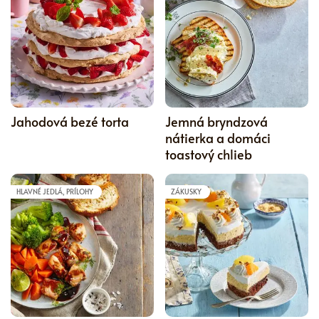
5
Jahodová bezé torta
Jemná bryndzová
nátierka a domáci
toastový chlieb
HLAVNÉ JEDLÁ, PRÍLOHY
ZÁKUSKY
5