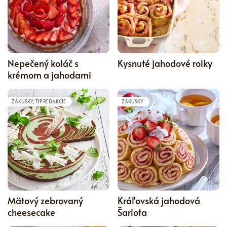
5
Nepečený koláč s
Kysnuté jahodové rolky
krémom a jahodami
ZÁKUSKY, TIP REDAKCIE
ZÁKUSKY
5
Mätový zebrovaný
Kráľovská jahodová
cheesecake
Šarlota