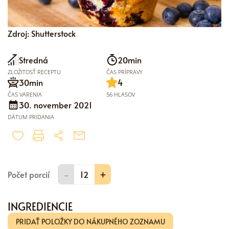
Zdroj: Shutterstock
Stredná
20min
ZLOŽITOSŤ RECEPTU
ČAS PRÍPRAVY
30min
4
ČAS VARENIA
56 HLASOV
30. november 2021
DÁTUM PRIDANIA
-
+
Počet porcií
INGREDIENCIE
PRIDAŤ POLOŽKY DO NÁKUPNÉHO ZOZNAMU