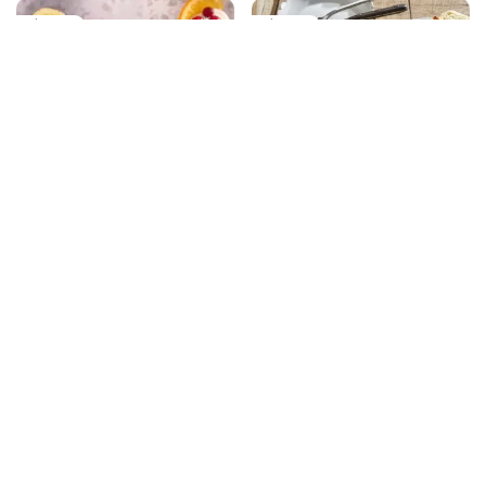
ZÁKUSKY
ZÁKUSKY
0
Cupcakes s bielou
Tvarohovo-rebarborová
čokoládou
bomba
ZÁKUSKY
ZÁKUSKY, CHUŤOVKY
4.5