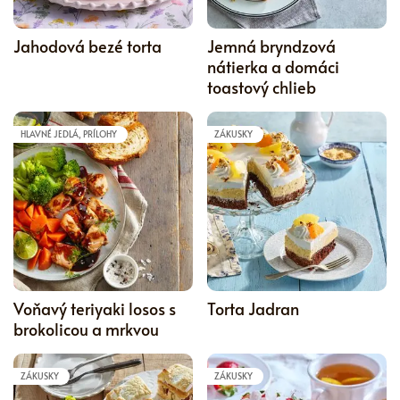
5
Jahodová bezé torta
Jemná bryndzová
nátierka a domáci
toastový chlieb
HLAVNÉ JEDLÁ, PRÍLOHY
ZÁKUSKY
5
Voňavý teriyaki losos s
Torta Jadran
brokolicou a mrkvou
ZÁKUSKY
ZÁKUSKY