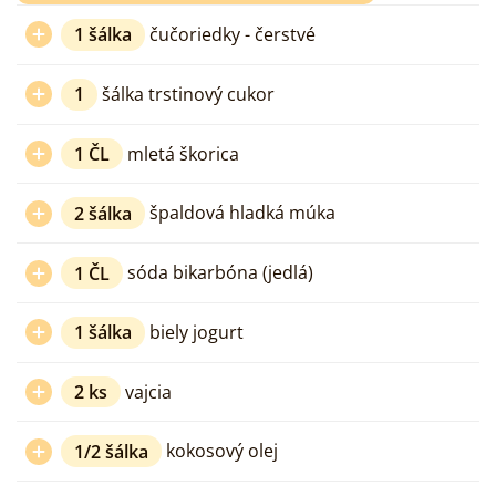
1
šálka
čučoriedky - čerstvé
1
šálka trstinový cukor
1
ČL
mletá škorica
2
šálka
špaldová hladká múka
1
ČL
sóda bikarbóna (jedlá)
1
šálka
biely jogurt
2
ks
vajcia
1/2
šálka
kokosový olej