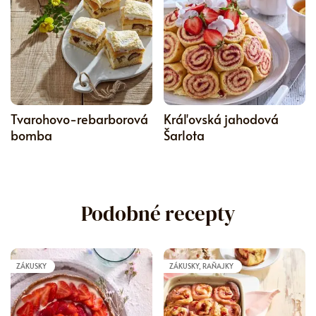
5
Tvarohovo-rebarborová
Kráľovská jahodová
bomba
Šarlota
Podobné recepty
ZÁKUSKY
ZÁKUSKY, RAŇAJKY