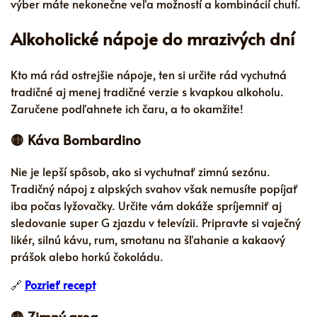
výber máte nekonečne veľa možností a kombinácií chutí.
Alkoholické nápoje do mrazivých dní
Kto má rád ostrejšie nápoje, ten si určite rád vychutná
tradičné aj menej tradičné verzie s kvapkou alkoholu.
Zaručene podľahnete ich čaru, a to okamžite!
🟡 Káva Bombardino
Nie je lepší spôsob, ako si vychutnať zimnú sezónu.
Tradičný nápoj z alpských svahov však nemusíte popíjať
iba počas lyžovačky. Určite vám dokáže spríjemniť aj
sledovanie super G zjazdu v televízii. Pripravte si vaječný
likér, silnú kávu, rum, smotanu na šľahanie a kakaový
prášok alebo horkú čokoládu.
🔗
Pozrieť recept
🟡 Zimný grog