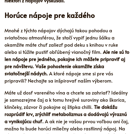
niektorí z nápojov vyskúšali.
Horúce nápoje pre každého
Mnohé z týchto nápojov dýchajú takou pohodou a
sviatočnou atmosférou, že stačí vypiť jednu šálku a
okamžite máte chuť zaliezť pod deku s knihou v ruke
alebo si túžite pustiť obľúbený vianočný film.
Ale nie sú to
len nápoje pre jedného, pokojne ich môžete pripraviť aj
pre návštevu. Vaše pohostenie okamžite získa
sviatočnejší nádych.
A ktoré nápoje sme si pre vás
pripravili? Nechajte sa inšpirovať naším výberom.
Máte už dosť vareného vína a chcete sa zahriať? Ideálny
je samozrejme čaj a k tomu hrejivé suroviny ako škorica,
klinčeky, zázvor či pokojne aj štipka chilli.
Tie dokážu
rozprúdiť krv, zrýchliť metabolizmus a dodávajú výraznú
a vynikajúcu chuť.
A ak nie je vašou prvou voľbou ani čaj,
možno to bude horúci mliečny alebo rastlinný nápoj. Na