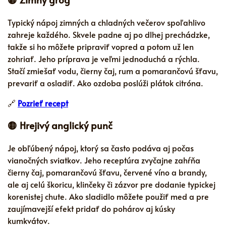
Typický nápoj zimných a chladných večerov spoľahlivo
zahreje každého. Skvele padne aj po dlhej prechádzke,
takže si ho môžete pripraviť vopred a potom už len
zohriať. Jeho príprava je veľmi jednoduchá a rýchla.
Stačí zmiešať vodu, čierny čaj, rum a pomarančovú šťavu,
prevariť a osladiť. Ako ozdoba poslúži plátok citróna.
🔗
Pozrieť recept
🟡 Hrejivý anglický punč
Je obľúbený nápoj, ktorý sa často podáva aj počas
vianočných sviatkov. Jeho receptúra zvyčajne zahŕňa
čierny čaj, pomarančovú šťavu, červené víno a brandy,
ale aj celú škoricu, klinčeky či zázvor pre dodanie typickej
korenistej chute. Ako sladidlo môžete použiť med a pre
zaujímavejší efekt pridať do pohárov aj kúsky
kumkvátov.