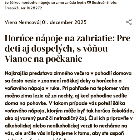
So šálkou horúceho nápoja sa zima zvláda lepšie 📷 Ilustračné foto:
Freepik/user11628272
Viera Nemcová
|
01. december 2025
Horúce nápoje na zahriatie: Pre
deti aj dospelých, s vôňou
Vianoc na počkanie
Najkrajšia predstava zimného večera v pohodlí domova
sa často nesie v znamení mäkkej deky a horúceho a
voňavého nápoja v ruke. Pri pohľade na teplomer vám
možno zima lezie až za nechty, aj keď pohodlne sedíte
doma na pohovke. V takom prípade vás poteší šálka
voňavého nápoja, ktorým môže byť tak horúca čokoláda,
ako aj varený punč či netradičný čaj. Či si ich pripravíte v
alkoholickej alebo nealkoholickej verzii to necháme na
vás, ale určite vás inšpirujeme k tomu, aby ste aspoň