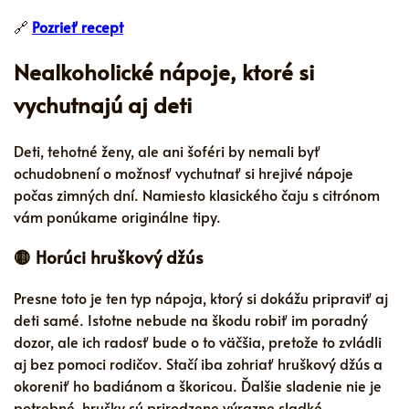
🔗
Pozrieť recept
Nealkoholické nápoje, ktoré si
vychutnajú aj deti
Deti, tehotné ženy, ale ani šoféri by nemali byť
ochudobnení o možnosť vychutnať si hrejivé nápoje
počas zimných dní. Namiesto klasického čaju s citrónom
vám ponúkame originálne tipy.
🟡 Horúci hruškový džús
Presne toto je ten typ nápoja, ktorý si dokážu pripraviť aj
deti samé. Istotne nebude na škodu robiť im poradný
dozor, ale ich radosť bude o to väčšia, pretože to zvládli
aj bez pomoci rodičov. Stačí iba zohriať hruškový džús a
okoreniť ho badiánom a škoricou. Ďalšie sladenie nie je
potrebné, hrušky sú prirodzene výrazne sladké.